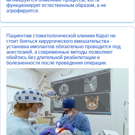
функционирует естественным образом, а не
атрофируется.
Пациентам стоматологической клиники Карат не
стоит бояться хирургического вмешательства -
установка имплантов обязательно проводится под
анестезией, а современные методы позволяют
обойтись без длительной реабилитации и
болезненности после проведения операции.