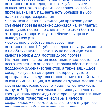
восстановить как один, так и все зубы, причем на
имплантах можно закрепить совершенно любые
протезы, значит у пациента есть большой выбор
вариантов протезирования
• повышенная степень фиксации протезов: даже
съемные протезы надежно держатся на имплантах,
их не нужно постоянно снимать и не стоит бояться,
что при разговоре или употреблении пищи они
выпадут изо рта
• сохранность собственных зубов - при
восстановлении 1-2 зубов соседние не затрагиваются
и не обтачиваются, поскольку не используются в
качестве опоры для мостовидного протеза.
Имплантация, напротив восстанавливает состояние
всего челюстного аппарата - коронки обеспечивают
поддержку зубов-антоганистов, а также защищают
соседние зубы от смещения в сторону пустого
пространства в ряду. -восстановление костной ткани:
именно имплантация, в отличие от зубных мостов или
съемных протезов, обеспечивает челюстную кость
нагрузкой. При пережевывании пищи давление на
костную ткань происходит со стороны установленных
имплантов, точно так же, если бы в челюсти
сохранились живые корни, за счет этого внутри нее
активируются обменные процессы, кость