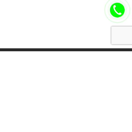
Томск стоматология, Стоматологическая клиника, Томск Карат
Стоматология Карат, Лечение зубов Томск, виниры,
металлокерамика Томск, имплантация зубов
создание сайтов
,
продвижение сайтов
-
Falco Software
.
Hire
Free
The
The
Russian
The
Invention
Free
Messen