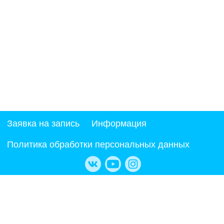
Как добраться
Услуги
Заявка на запись
Информация
Политика обработки персональных данных
Цены
До и После
Врачи
Памятки
Пациентам
Как доехать
Лечение зубов
Протезирование зубов