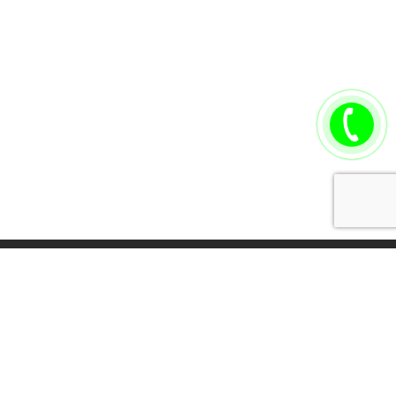
Томск стоматология, Стоматологическая клиника, Томск Карат
Стоматология Карат, Лечение зубов Томск, виниры,
металлокерамика Томск, имплантация зубов
создание сайтов
,
продвижение сайтов
-
Falco Software
.