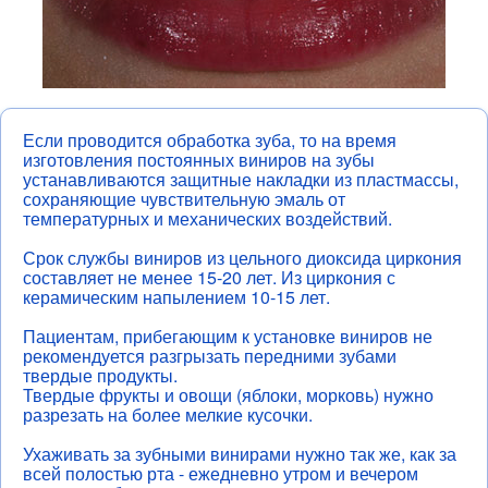
Ортодонтия
Виниры
Имплантация
Хирургия
Если проводится обработка зуба, то на время
Детская стоматология
изготовления постоянных виниров на зубы
Профессиональная гигиена
устанавливаются защитные накладки из пластмассы,
сохраняющие чувствительную эмаль от
температурных и механических воздействий.
Срок службы виниров из цельного диоксида циркония
составляет не менее 15-20 лет. Из циркония с
керамическим напылением 10-15 лет.
Пациентам, прибегающим к установке виниров не
рекомендуется разгрызать передними зубами
твердые продукты.
Твердые фрукты и овощи (яблоки, морковь) нужно
разрезать на более мелкие кусочки.
Ухаживать за зубными винирами нужно так же, как за
всей полостью рта - ежедневно утром и вечером