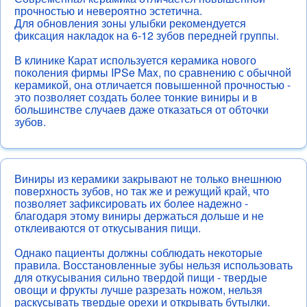
Ортодонтия
прочностью и невероятно эстетична.
Для обновления зоны улыбки рекомендуется
Виниры
фиксация накладок на 6-12 зубов передней группы.
Имплантация
В клинике Карат используется керамика нового
Хирургия
поколения фирмы IPSe Max, по сравнению с обычной
керамикой, она отличается повышенной прочностью -
Детская стоматология
это позволяет создать более тонкие виниры и в
большинстве случаев даже отказаться от обточки
Профессиональная гигиена
зубов.
Виниры из керамики закрывают не только внешнюю
поверхность зубов, но так же и режущий край, что
позволяет зафиксировать их более надежно -
благодаря этому виниры держаться дольше и не
отклеиваются от откусывания пищи.
Однако пациенты должны соблюдать некоторые
правила. Восстановленные зубы нельзя использовать
для откусывания сильно твердой пищи - твердые
овощи и фрукты лучше разрезать ножом, нельзя
раскусывать твердые орехи и открывать бутылки.