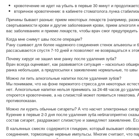
кровотечение не идет на убыль в первые 30 минут и продолжает
вторичное кровотечение: в кабинете стоматолога лунка стабилиз
Причины бывают разные: прием некоторых лекарств (например, разж
свертываемости крови и другие заболевания крови, прием алкоголя
вас заболеваниях и приеме лекарств, чтобы врач смог предупредить
Когда мне снимут швы после операции?
Рану сшивают для более надежного соединения стенок альвеолы и б
рассасываются спустя 7-10 дней и позволяют не возвращаться к этом
Почему хирург не зашил мне ранку после удаления зуба?
Врач всегда оценивает, как развивается ситуация – насколько обшир
ранка небольшая, а предпосылки к заживлению нормальные, то швы 
Можно ли пить алкогольные напитки после удаления зубов?
Мы понимаем, что на фоне пережитого стресса для некоторых естес
нет. Алкогольные напитки нельзя принимать за 24-48 часов до удале
откроется кровотечение, а на слизистой может появиться гематома. 
противопоказан.
Можно ли курить обычные сигареты? А что насчет электронных сигар
Курение в первые 2-3 дня после удаления зуба неблагоприятно сказ
состав сигарет, раздражают слизистую и замедляют заживление. Есл
В кальянных смесях содержится глицерин, который вызывает обезвож
соединения, тормозящие нервные импульсы. Многие считают, что пар 