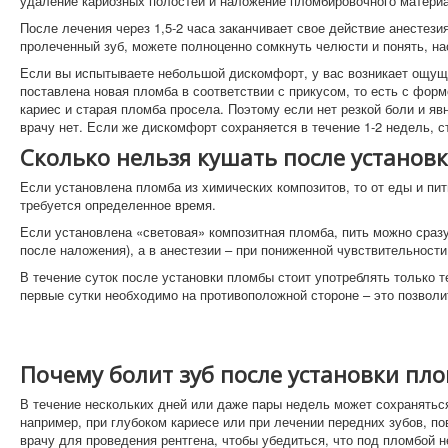
удаление кариозных полостей и наложение пломбировочного матери
После лечения через 1,5-2 часа заканчивает свое действие анестези
пролеченный зуб, можете полноценно сомкнуть челюсти и понять, н
Если вы испытываете небольшой дискомфорт, у вас возникает ощуще
поставлена новая пломба в соответствии с прикусом, то есть с фо
кариес и старая пломба просела. Поэтому если нет резкой боли и яв
врачу нет. Если же дискомфорт сохраняется в течение 1-2 недель, с
Сколько нельзя кушать после установ
Если установлена пломба из химических композитов, то от еды и пит
требуется определенное время.
Если установлена «световая» композитная пломба, пить можно сразу,
после наложения), а в анестезии – при пониженной чувствительност
В течение суток после установки пломбы стоит употреблять только
первые сутки необходимо на противоположной стороне – это позволи
Почему болит зуб после установки пл
В течение нескольких дней или даже пары недель может сохраняться
например, при глубоком кариесе или при лечении передних зубов, по
врачу для проведения рентгена, чтобы убедиться, что под пломбой 