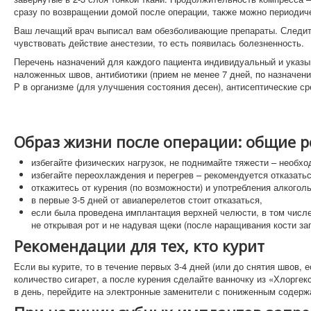
сразу по возвращении домой после операции, также можно периодиче
Ваш лечащий врач выписал вам обезболивающие препараты. Следите 
чувствовать действие анестезии, то есть появилась болезненность.
Перечень назначений для каждого пациента индивидуальный и указы
наложенных швов, антибиотики (прием не менее 7 дней, по назначен
Р в организме (для улучшения состояния десен), антисептические ср
Образ жизни после операции: общие 
избегайте физических нагрузок, не поднимайте тяжести – необх
избегайте переохлаждения и перегрев – рекомендуется отказаться
откажитесь от курения (по возможности) и употребления алкогол
в первые 3-5 дней от авиаперелетов стоит отказаться,
если была проведена имплантация верхней челюсти, в том числе
не открывая рот и не надувая щеки (после наращивания кости з
Рекомендации для тех, кто курит
Если вы курите, то в течение первых 3-4 дней (или до снятия швов,
количество сигарет, а после курения сделайте ванночку из «Хлорге
в день, перейдите на электронные заменители с пониженным содерж