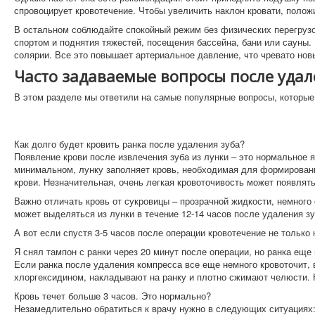
спровоцирует кровотечение. Чтобы увеличить наклон кровати, полож
В остальном соблюдайте спокойный режим без физических перегрузок
спортом и поднятия тяжестей, посещения бассейна, бани или сауны.
солярии. Все это повышает артериальное давление, что чревато нов
Часто задаваемые вопросы после удал
В этом разделе мы ответили на самые популярные вопросы, которые
Как долго будет кровить ранка после удаления зуба?
Появление крови после извлечения зуба из лунки – это нормальное 
минимальном, лунку заполняет кровь, необходимая для формировани
крови. Незначительная, очень легкая кровоточивость может появлять
Важно отличать кровь от сукровицы – прозрачной жидкости, немного
может выделяться из лунки в течение 12-14 часов после удаления зу
А вот если спустя 3-5 часов после операции кровотечение не только 
Я снял тампон с ранки через 20 минут после операции, но ранка еще
Если ранка после удаления компресса все еще немного кровоточит, 
хлоргексидином, накладывают на ранку и плотно сжимают челюсти. 
Кровь течет больше 3 часов. Это нормально?
Незамедлительно обратиться к врачу нужно в следующих ситуациях