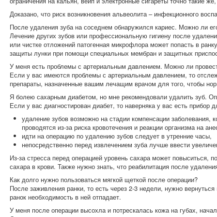
ограничения на кальян, вейп и электронные сигареты точно такие же,
Доказано, что риск возникновения альвеолита – инфекционного восп
После удаления зуба на соседнем обнаружился кариес. Можно ли ег
Лечение других зубов или профессиональную гигиену после удаления
или чистке отложений патогенная микрофлора может попасть в ранку
защиты лунки при помощи специальных мембран и защитных приспо
У меня есть проблемы с артериальным давлением. Можно ли провес
Если у вас имеются проблемы с артериальным давлением, то отслеж
препараты, назначенные вашим лечащим врачом для того, чтобы нор
Я болею сахарным диабетом, но мне рекомендовали удалить зуб. Оп
Если у вас диагностирован диабет, то наверняка у вас есть прибор
удаление зубов возможно на стадии компенсации заболевания, к
проводятся из-за риска кровотечения и реакции организма на ане
идти на операцию по удалению зубов следует в утренние часы,
непосредственно перед извлечением зуба лучше ввести увеличен
Из-за стресса перед операцией уровень сахара может повыситься, п
сахара в крови. Также нужно знать, что реабилитация после удален
Как долго нужно пользоваться мягкой щеткой после операции?
После заживления ранки, то есть через 2-3 недели, нужно вернуться
ранок необходимость в ней отпадает.
У меня после операции высохла и потрескалась кожа на губах, начал