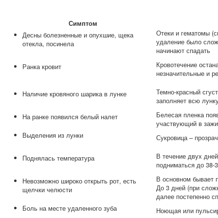
Симптом
Отеки и гематомы (с
Десны болезненные и опухшие, щека
удаление было сложн
отекла, посинела
начинают спадать
Кровотечение остан
Ранка кровит
незначительные и р
Темно-красный сгус
Наличие кровяного шарика в лунке
заполняет всю лунку
Белесая пленка появ
На ранке появился белый налет
участвующий в зажи
Выделения из лунки
Сукровица – прозрач
В течение двух дней
Поднялась температура
подниматься до 38-
В основном бывает п
Невозможно широко открыть рот, есть
До 3 дней (при слож
щелчки челюсти
далее постепенно с
Боль на месте удаленного зуба
Ноющая или пульсир