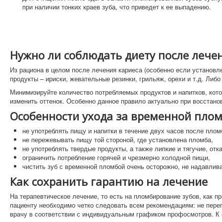
при наличии тонких краев зуба, что приведет к ее выпадению.
Нужно ли соблюдать диету после лече
Из рациона в целом после лечения кариеса (особенно если установл
продукты – ириски, жевательные резинки, грильяж, орехи и т.д. Либ
Минимизируйте количество потребляемых продуктов и напитков, кот
изменить оттенок. Особенно данное правило актуально при восстано
Особенности ухода за временной пло
не употреблять пищу и напитки в течение двух часов после плом
не пережевывать пищу той стороной, где установлена пломба,
не употреблять твердые продукты, а также липкие и тягучие, отк
ограничить потребление горячей и чрезмерно холодной пищи,
чистить зуб с временной пломбой очень осторожно, не надавлив
Как сохранить гарантию на лечение
На терапевтическое лечение, то есть на пломбирование зубов, как пр
пациенту необходимо четко следовать всем рекомендациям: не перегр
врачу в соответствии с индивидуальным графиком профосмотров. К с