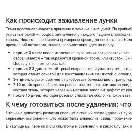
Как происходит заживление лунки
Ткани восстанавливаются примерно в течение 10-15 дней. По крайней
условные рамки – процесс заживления у каждого пациента проходит 
корень. Ниже мы перечислим примерные сроки для всех этапов. Если
проявлений патологии, значит, реабилитация идет по плану.
первые 3 часа:
после извлечения зуба возникает кровотечение –
сворачивается – так образуется кровяной тромб или сгусток. Он
Цвет лунки – темно-красный,
первые 2-3 дня:
темный тромб сохраняется и уплотняется, его 
которая станет основой для восстановления слизистой оболочки,
3-7 дней:
сгусток светлеет, приобретает белесый цвет. Грануляц
7-10 дней:
кровяной сгусток рассасывается, остатки можно увид
костная ткань, которая через 4-6 месяцев заполнит дефект от кра
после 15 дней:
молодая розовая слизистая оболочка покрывает 
К чему готовиться после удаления: что
Чтобы не допустить развития опасных ситуаций после удаления зуба
серьезных осложнений. Это может быть альвеолит, свищ, поражение 
В таблице мы перечислили симптомы и объяснили, в каких случаях о