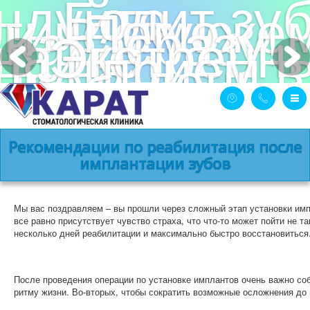
ндуйте
Болит зу
огическую
Поможе
Карат -
сразу!
щайте
Экстренн
ты на
прием в
ние,
день
чайте
обращени
ЗАЯВКА 
ренные
ЗАПИС
арантии!
ТЕСЬ
ОДНО
ТОМСК И ТОМСКАЯ ОБЛАСТЬ:
Рекомендации по реабилитация после
имплантации зубов
8(3822)570474
8(913)8270474
Написать нам
Мы вас поздравляем – вы прошли через сложный этап установки импл
все равно присутствует чувство страха, что что-то может пойти не
ОБРАТНАЯ СВЯЗЬ
несколько дней реабилитации и максимально быстро восстановиться
Заказать налоговый вычет
Заказать звонок
После проведения операции по установке имплантов очень важно со
Оставить отзыв
ритму жизни. Во-вторых, чтобы сократить возможные осложнения до