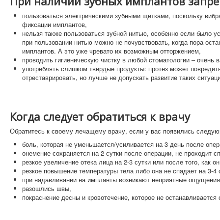
При наличии зубных имплантов запр
пользоваться электрическими зубными щетками, поскольку вибра
фиксации имплантов,
нельзя также пользоваться зубной нитью, особенно если было у
при пользовании нитью можно не почувствовать, когда пора остан
имплантов. А это уже чревато их возможным отторжением,
проводить гигиеническую чистку в любой стоматологии – очень в
употреблять слишком твердые продукты: протез может повредить
отреставрировать, но лучше не допускать развитие таких ситуаци
Когда следует обратиться к врачу
Обратитесь к своему лечащему врачу, если у вас появились следу
боль, которая не уменьшается/усиливается на 3 день после опер
онемение сохраняется на 2 сутки после операции, не проходит с
резкое увеличение отека лица на 2-3 сутки или после того, как о
резкое повышение температуры тела либо она не спадает на 3-4 
при надавливании на импланты возникают неприятные ощущения,
разошлись швы,
покраснение десны и кровотечение, которое не останавливается с