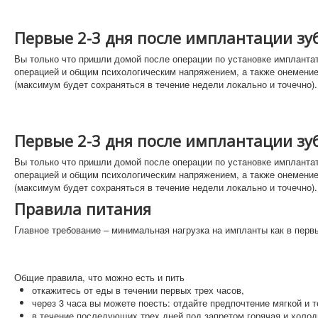
Как добраться
Первые 2-3 дня после имплантации зу
Услуги
Вы только что пришли домой после операции по установке импланта
операцией и общим психологическим напряжением, а также онемение
(максимум будет сохраняться в течение недели локально и точечно).
Первые 2-3 дня после имплантации зу
Вы только что пришли домой после операции по установке импланта
операцией и общим психологическим напряжением, а также онемение
(максимум будет сохраняться в течение недели локально и точечно).
Правила питания
Главное требование – минимальная нагрузка на импланты как в перв
Цены
До и После
Врачи
Памятки
Общие правила, что можно есть и пить
Пациентам
Как доехать
Лечение зубов
откажитесь от еды в течении первых трех часов,
Протезирование зубов
через 3 часа вы можете поесть: отдайте предпочтение мягкой и 
в течение последующих трех дней под запретом горячая и холод