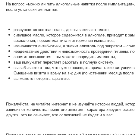
На вопрос «можно ли пить алкогольные напитки после имплантации»
после установки имплантов:
разрушается костная ткань, десны заживают плохо,
сивушное масло, которое содержится в алкоголе, приводит к за
воспаления, периимплантита и отторжения имплантов,
назначаются антибиотики, а значит алкоголь под запретом – соч
неадекватные действия и невозможность проведения гигиены, по
аппетит повышается – вы можете повредить импланты,
ваш иммунитет перестает работать в полную систему,
вы забываете о том, что нужно посещать врача: такие ситуации 
Смещение визита к врачу на 1-2 дня (по истечении месяца посл
вы можете потерять гарантию.
Пожалуйста, не читайте интернет и не изучайте истории людей, кото
зависит от количества принятого алкоголя, характера хирургическог
других, это не означает, что осложнений не будет и у вас.
Прием алкоголя не должен стать помехой для полноценной жизни и 