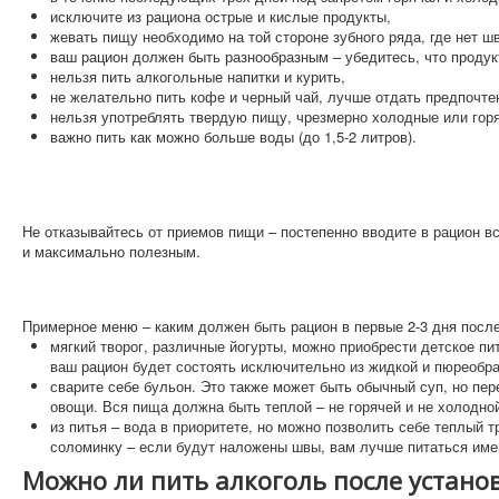
Ортодонтия
исключите из рациона острые и кислые продукты,
жевать пищу необходимо на той стороне зубного ряда, где нет ш
Виниры
ваш рацион должен быть разнообразным – убедитесь, что продук
Имплантация
нельзя пить алкогольные напитки и курить,
не желательно пить кофе и черный чай, лучше отдать предпочте
Хирургия
нельзя употреблять твердую пищу, чрезмерно холодные или горя
важно пить как можно больше воды (до 1,5-2 литров).
Детская стоматология
Профессиональная гигиена
Не отказывайтесь от приемов пищи – постепенно вводите в рацион в
и максимально полезным.
Примерное меню – каким должен быть рацион в первые 2-3 дня посл
мягкий творог, различные йогурты, можно приобрести детское пи
ваш рацион будет состоять исключительно из жидкой и пюреобр
сварите себе бульон. Это также может быть обычный суп, но пе
овощи. Вся пища должна быть теплой – не горячей и не холодно
из питья – вода в приоритете, но можно позволить себе теплый 
соломинку – если будут наложены швы, вам лучше питаться име
Можно ли пить алкоголь после устано