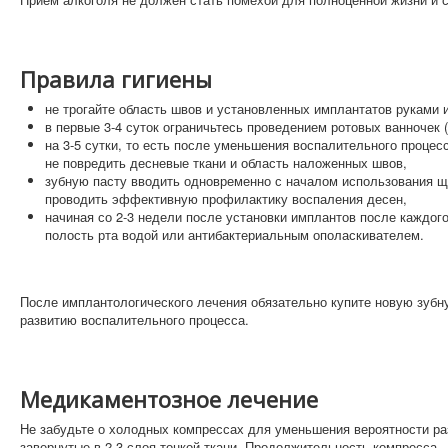
Правила гигиены
не трогайте область швов и установленных имплантатов руками 
в первые 3-4 суток ограничьтесь проведением ротовых ванночек 
на 3-5 сутки, то есть после уменьшения воспалительного процесс
не повредить десневые ткани и область наложенных швов,
зубную пасту вводить одновременно с началом использования щет
проводить эффективную профилактику воспаления десен,
начиная со 2-3 недели после установки имплантов после каждого
полость рта водой или антибактериальным ополаскивателем.
После имплантологического лечения обязательно купите новую зубну
развитию воспалительного процесса.
Медикаментозное лечение
Не забудьте о холодных компрессах для уменьшения вероятности раз
завернутые в 2-3 слоя тонкой ткани. Продолжительность компресса – 