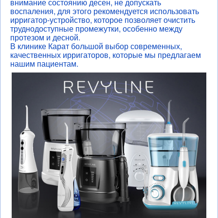
внимание состоянию десен, не допускать
воспаления, для этого рекомендуется использовать
ирригатор-устройство, которое позволяет очистить
труднодоступные промежутки, особенно между
протезом и десной.
В клинике Карат большой выбор современных,
качественных ирригаторов, которые мы предлагаем
нашим пациентам.