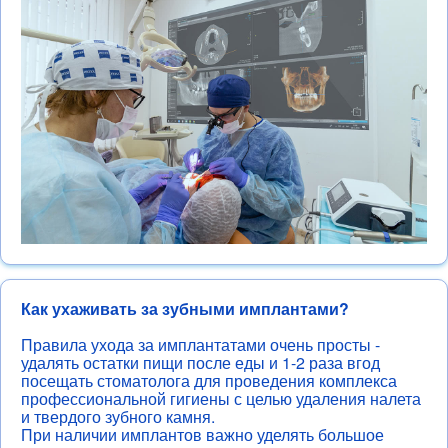
Как ухаживать за зубными имплантами?
Правила ухода за имплантатами очень просты -
удалять остатки пищи после еды и 1-2 раза вгод
посещать стоматолога для проведения комплекса
профессиональной гигиены с целью удаления налета
и твердого зубного камня.
При наличии имплантов важно уделять большое