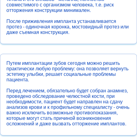
Ортодонтия
совместимого с организмом человека, т.е. риск
отторжения конструкции минимален.
Виниры
После приживления импланта устанавливается
Имплантация
протез - одиночная коронка, мостовидный протез или
Хирургия
даже съемная конструкция.
Детская стоматология
Профессиональная гигиена
Путем имплантации зубов сегодня можно решить
практически любую проблему: она позволяет вернуть
эстетику улыбки, решает социальные проблемы
пациента.
Перед лечением, обязательно будет собран анамнез,
проведено обследование челюстной кости, при
необходимости, пациент будет направлен на сдачу
анализов крови и к профильному специалисту - очень
важно исключить возможные противопоказания,
которые могут стать причиной возникновения
осложнений и даже вызвать отторжение имплантов.