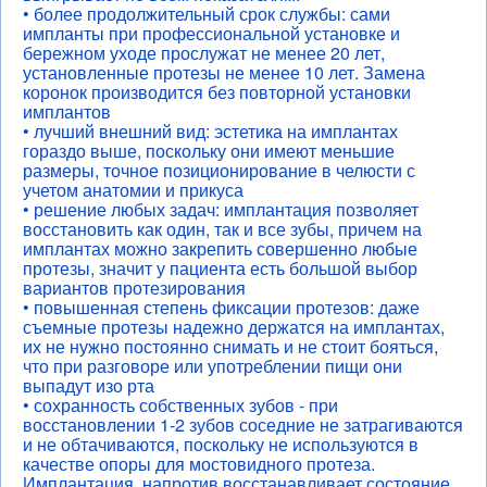
• более продолжительный срок службы: сами
импланты при профессиональной установке и
бережном уходе прослужат не менее 20 лет,
установленные протезы не менее 10 лет. Замена
коронок производится без повторной установки
имплантов
• лучший внешний вид: эстетика на имплантах
гораздо выше, поскольку они имеют меньшие
размеры, точное позиционирование в челюсти с
учетом анатомии и прикуса
• решение любых задач: имплантация позволяет
восстановить как один, так и все зубы, причем на
имплантах можно закрепить совершенно любые
протезы, значит у пациента есть большой выбор
вариантов протезирования
• повышенная степень фиксации протезов: даже
съемные протезы надежно держатся на имплантах,
их не нужно постоянно снимать и не стоит бояться,
что при разговоре или употреблении пищи они
выпадут изо рта
• сохранность собственных зубов - при
восстановлении 1-2 зубов соседние не затрагиваются
и не обтачиваются, поскольку не используются в
качестве опоры для мостовидного протеза.
Имплантация, напротив восстанавливает состояние