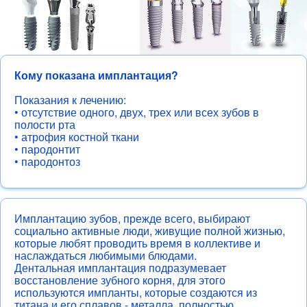
Как добраться
Услуги
Кому показана имплантация?
Показания к лечению:
• отсутствие одного, двух, трех или всех зубов в
полости рта
• атрофия костной ткани
• пародонтит
• пародонтоз
Имплантацию зубов, прежде всего, выбирают
социально активные люди, живущие полной жизнью,
которые любят проводить время в коллективе и
Цены
До и После
Врачи
Памятки
наслаждаться любимыми блюдами.
Дентальная имплантация подразумевает
Пациентам
Как доехать
Лечение зубов
восстановление зубного корня, для этого
Протезирование зубов
используются импланты, которые создаются из
титана и его сплавов - металла, полностью