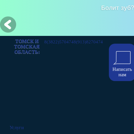
Болит зуб
ТОМСК И
8(3822)570474
8(913)8270474
ТОМСКАЯ
ОБЛАСТЬ:
Написать
нам
Услуги