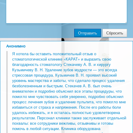
Как добраться
Услуги
Отправить
Сбросить
Анонимно
Я хотела бы оставить положительный отзыв о
стоматологической клинике «КАРАТ» и выразить свою
благодарность стоматологу Стекачеву А. В. и хирургу
Кузьмичеву В. Н. Удаление зубов мудрости — это всегда
стрессовая процедура. Кузьмичев В. Н. проявил высокий
уровень мастерства и заботы, что сделало процесс удаления
безболезненным и быстрым. Стекачев А. В. был очень
внимателен и подробно объяснил все этапы процедуры, что
помогло мне чувствовать себя уверенно, подробно объяснил
процесс лечения зубов и удаление пульпита, что помогло мне
избавиться от страха и напряжения. После его работы боли
Цены
До и После
Врачи
Памятки
удалось избежать, и я осталась полностью удовлетворена
Пациентам
Как доехать
Лечение зубов
результатом. Персонал клиники также заслуживает отдельной
похвалы: все сотрудники вежливы, отзывчивы и готовы
Протезирование зубов
помочь в любой ситуации. Клиника оборудована