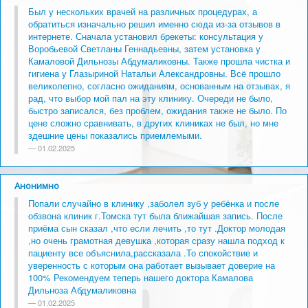
Был у нескольких врачей на различных процедурах, а
обратиться изначально решил именно сюда из-за отзывов в
интернете. Сначала установил брекеты: консультация у
Воробьевой Светланы Геннадьевны, затем установка у
Камаловой Дильнозы Абдумаликовны. Также прошла чистка и
гигиена у Глазыриной Натальи Александровны. Всё прошло
великолепно, согласно ожиданиям, основанным на отзывах, я
рад, что выбор мой пал на эту клинику. Очереди не было,
быстро записался, без проблем, ожидания также не было. По
цене сложно сравнивать, в других клиниках не был, но мне
здешние цены показались приемлемыми.
01.02.2025
Анонимно
Попали случайно в клинику ,заболел зуб у ребёнка и после
обзвона клиник г.Томска тут была ближайшая запись. После
приёма сын сказал ,что если лечить ,то тут .Доктор молодая
,но очень грамотная девушка ,которая сразу нашла подход к
пациенту все объяснила,рассказала .То спокойствие и
уверенность с которым она работает вызывает доверие на
100% Рекомендуем теперь нашего доктора Камалова
Дильноза Абдумаликовна
01.02.2025