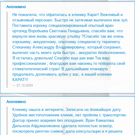
Анонимно
Не пожалела, что обратилась в клинику Карат! Вежливый и
отзывчивый персонал. Быстро не затягивая вылечили мне зуб.
Поставила коронку специализированный опытный врач
ортопед Воробьева Светлана Генадьевна, спасибо вам, что
вернули мне вновь красивую улыбку ?Спасибо так же очень
хорошему, аккуратному, опытному специалисту терапевту
Стекачеву Александру Владимировичу, который сохранил,
вылечил часть моего зуба быстро , аккуратно безболезненно.
Я осталась довольна! Спасибо еще раз вам ?за ваш
профессионализм , благодаря вам наконец то поборола свой
стоматологический страх! В дальнейшем планирую
продолжать долечивать зубки у вас, в вашей клинике
КАРАТ!!!
27.12.2024
Анонимно
Клинику нашла в интернете. Записали на ближайшую дату.
Удобное местоположение клиник, нет проблем с транспортом.
Доктор принял вовремя без опоздания. Врач Камалова
Дильноза Абдумаликовна сделала полностью осмотр,
посмотрела рентген снимок, дала консультации и я решила