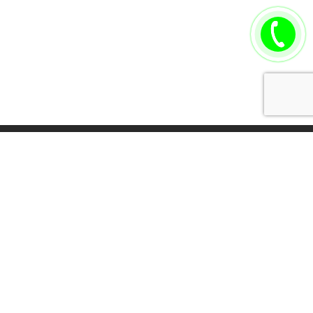
Томск стоматология, Стоматологическая клиника, Томск Карат
Стоматология Карат, Лечение зубов Томск, виниры,
металлокерамика Томск, имплантация зубов
создание сайтов
,
продвижение сайтов
-
Falco Software
.