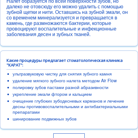
Налет образуется по всей поверхности зубов, но
Как добраться
далеко не отовсюду его можно удалить с помощью
зубной щетки и нити. Оставшись на зубной эмали, он
Услуги
со временем минерализуется и превращается в
камень, где размножаются бактерии, которые
провоцируют воспалительные и инфекционные
заболевания десен и зубных тканей.
Какие процедуры предлагает стоматологическая клиника
"КАРАТ":
ультразвуковую чистку для снятия зубного камня
удаление мягкого зубного налета методом Air Flow
полировку зубов пастами разной абразивности
укрепление эмали фтором и кальцием
очищение глубоких зубодесневых карманов и лечение
десны противовоспалительными и антибактериальными
Цены
До и После
Врачи
Памятки
препаратами
шинирование подвижных зубов
Пациентам
Как доехать
Лечение зубов
Протезирование зубов