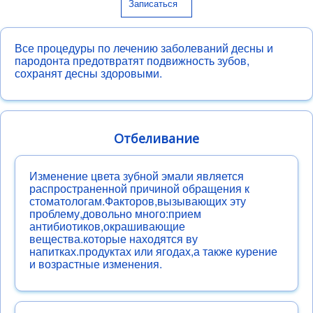
Записаться
Ортодонтия
Виниры
Все процедуры по лечению заболеваний десны и
Имплантация
пародонта предотвратят подвижность зубов,
Хирургия
сохранят десны здоровыми.
Детская стоматология
Профессиональная гигиена
Отбеливание
Изменение цвета зубной эмали является
распространенной причиной обращения к
стоматологам.Факторов,вызывающих эту
проблему,довольно много:прием
антибиотиков,окрашивающие
вещества.которые находятся ву
напитках.продуктах или ягодах,а также курение
и возрастные изменения.