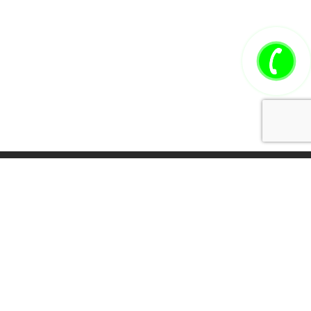
Томск стоматология, Стоматологическая клиника, Томск Карат
Стоматология Карат, Лечение зубов Томск, виниры,
металлокерамика Томск, имплантация зубов
создание сайтов
,
продвижение сайтов
-
Falco Software
.